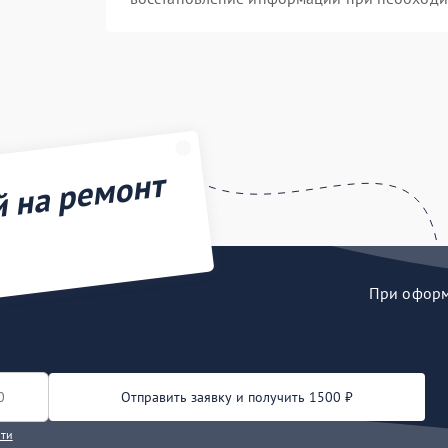
й на ремонт
При оформл
Отправить заявку и получить 1500 ₽
сти