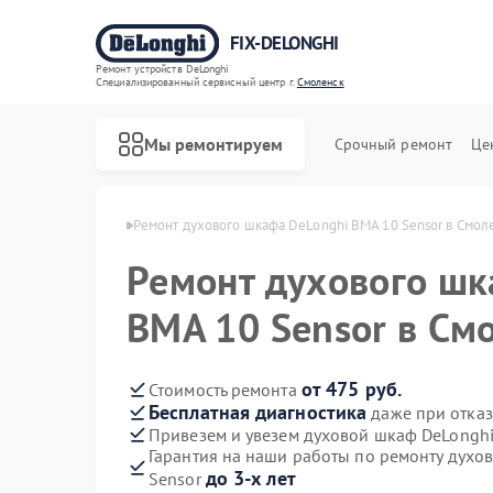
FIX-DELONGHI
Ремонт устройств DeLonghi
Специализированный cервисный центр г.
Смоленск
Мы ремонтируем
Срочный ремонт
Це
Longhi в Смоленске
Ремонт духового шкафа DeLonghi BMA 10 Sensor в Смол
Ремонт духового шк
BMA 10 Sensor в См
от 475 руб.
Стоимость ремонта
Бесплатная диагностика
даже при отказ
Привезем и увезем духовой шкаф DeLonghi
Гарантия на наши работы по ремонту духо
до 3-х лет
Sensor
Ремонт варочных панелей DeLonghi
Ремонт гладильных систем DeLonghi
Ремонт кондиционеров DeLonghi
Ремонт микроволновых печей DeLonghi
Ремонт посудомоечных машин DeLonghi
Ремонт стиральных машин DeLonghi
Ремонт холодильников DeLonghi