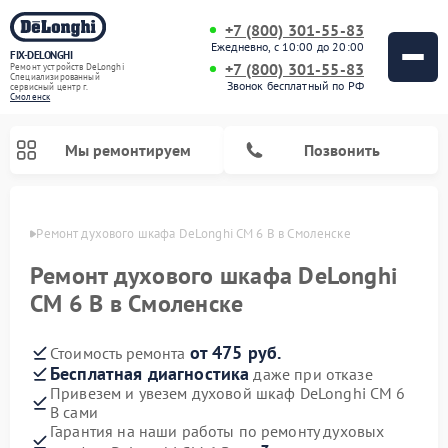
+7 (800) 301-55-83
Ежедневно, с 10:00 до 20:00
FIX-DELONGHI
+7 (800) 301-55-83
Ремонт устройств DeLonghi
Специализированный
Звонок бесплатный по РФ
cервисный центр г.
Смоленск
Мы ремонтируем
Позвонить
енске
Ремонт духового шкафа DeLonghi CM 6 B в Смоленске
Ремонт духового шкафа DeLonghi
CM 6 B в Смоленске
от 475 руб.
Стоимость ремонта
Бесплатная диагностика
даже при отказе
Привезем и увезем духовой шкаф DeLonghi CM 6
B сами
Ремонт варочных панелей DeLonghi
Ремонт кондиционеров DeLonghi
Ремонт посудомоечных машин DeLonghi
Ремонт холодильников DeLonghi
Ремонт гладильных систем DeLonghi
Ремонт микроволновых печей DeLonghi
Ремонт стиральных машин DeLonghi
Гарантия на наши работы по ремонту духовых