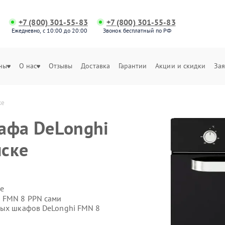
+7 (800) 301-55-83
+7 (800) 301-55-83
Ежедневно, с 10:00 до 20:00
Звонок бесплатный по РФ
ны
О нас
Отзывы
Доставка
Гарантии
Акции и скидки
Зая
ке
афа DeLonghi
нске
е
i FMN 8 PPN сами
вых шкафов DeLonghi FMN 8