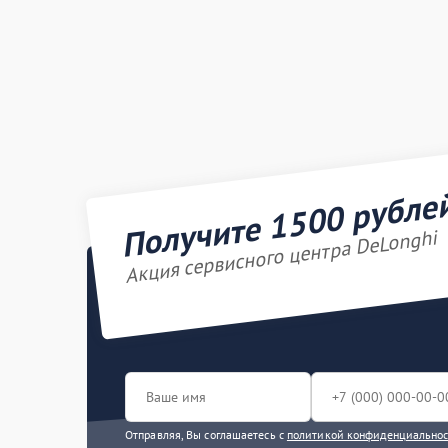
Получите 1500 рубле
Акция сервисного центра DeLonghi
Отправляя, Вы соглашаетесь с
политикой конфиденциально