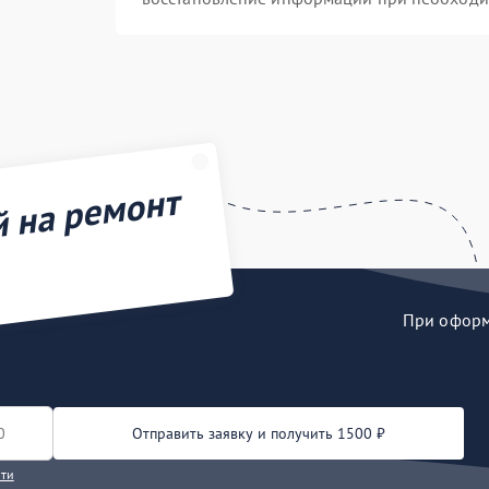
й на ремонт
При оформл
Отправить заявку и получить 1500 ₽
сти