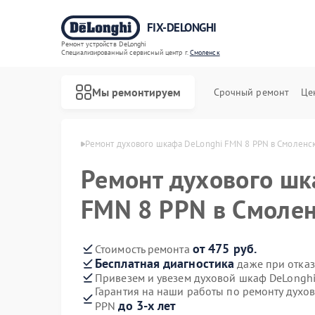
FIX-DELONGHI
Ремонт устройств DeLonghi
Специализированный cервисный центр г.
Смоленск
Мы ремонтируем
Срочный ремонт
Це
Longhi в Смоленске
Ремонт духового шкафа DeLonghi FMN 8 PPN в Смоленс
Ремонт духового шк
FMN 8 PPN в Смоле
от 475 руб.
Стоимость ремонта
Бесплатная диагностика
даже при отказ
Привезем и увезем духовой шкаф DeLongh
Гарантия на наши работы по ремонту духо
до 3-х лет
PPN
Ремонт варочных панелей DeLonghi
Ремонт гладильных систем DeLonghi
Ремонт кондиционеров DeLonghi
Ремонт микроволновых печей DeLonghi
Ремонт посудомоечных машин DeLonghi
Ремонт стиральных машин DeLonghi
Ремонт холодильников DeLonghi