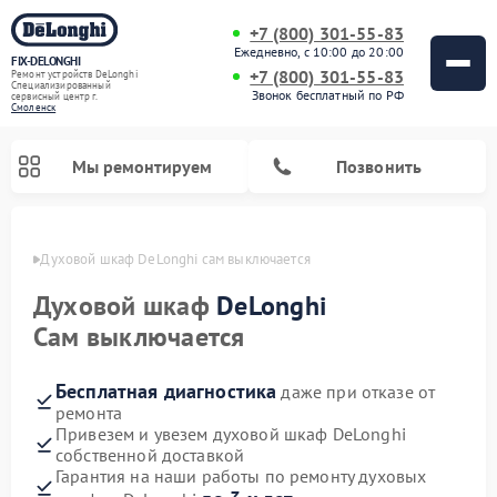
+7 (800) 301-55-83
Ежедневно, с 10:00 до 20:00
FIX-DELONGHI
+7 (800) 301-55-83
Ремонт устройств DeLonghi
Специализированный
Звонок бесплатный по РФ
cервисный центр г.
Смоленск
Мы ремонтируем
Позвонить
енске
Духовой шкаф DeLonghi сам выключается
Духовой шкаф
DeLonghi
Сам выключается
Бесплатная диагностика
даже при отказе от
ремонта
Привезем и увезем духовой шкаф DeLonghi
собственной доставкой
Ремонт варочных панелей DeLonghi
Ремонт кондиционеров DeLonghi
Ремонт посудомоечных машин DeLonghi
Ремонт холодильников DeLonghi
Ремонт гладильных систем DeLonghi
Ремонт микроволновых печей DeLonghi
Ремонт стиральных машин DeLonghi
Гарантия на наши работы по ремонту духовых