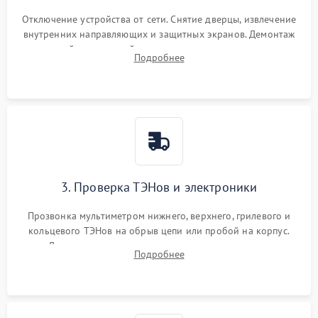
Отключение устройства от сети. Снятие дверцы, извлечение
внутренних направляющих и защитных экранов. Демонтаж
задней или верхней панели для прямого доступа к
Подробнее
нагревательным элементам, плате и вентиляторам.
3. Проверка ТЭНов и электроники
Прозвонка мультиметром нижнего, верхнего, грилевого и
кольцевого ТЭНов на обрыв цепи или пробой на корпус.
Диагностика термостата, датчиков температуры,
Подробнее
переключателя режимов и мотора конвекции.