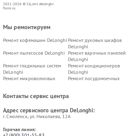
2021-2026 © СЦ sml.delonghi-
fixim.ru
Мы ремонтируем
Ремонт кофемашин DeLonghi
Ремонт духовых шкафов
DeLonghi
Ремонт пылесосов DeLonghi
Ремонт варочных панелей
DeLonghi
Ремонт гладильных систем
Ремонт кондиционеров
DeLonghi
DeLonghi
Ремонт микроволновых
Ремонт посудомоечных
печей DeLonghi
машин DeLonghi
Ремонт стиральных машин
Ремонт холодильников
Контакты сервис центра
DeLonghi
DeLonghi
Адрес сервисного центра DeLonghi:
г. Смоленск, ул. Николаева, 12А
Горячая линия:
+7 (800) 301-55-83