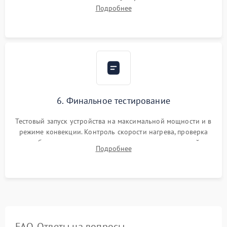
исключить перегрев кухонной мебели и потерю тепла.
Подробнее
Надежная фиксация клемм и сборка корпуса шкафа.
6. Финальное тестирование
Тестовый запуск устройства на максимальной мощности и в
режиме конвекции. Контроль скорости нагрева, проверка
срабатывания термостата при достижении заданной
Подробнее
температуры и тест на отсутствие утечек тока.
FAQ. Ответы на вопросы