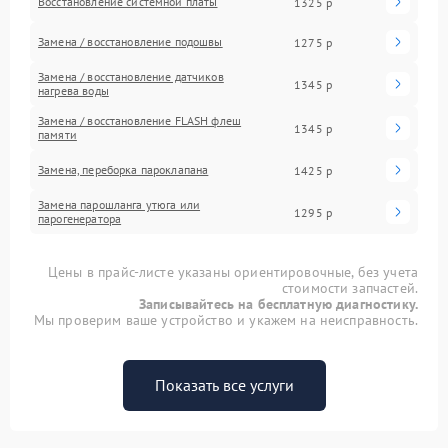
Восстановление системной платы
1325 р
Замена / восстановление подошвы
1275 р
Замена / восстановление датчиков
1345 р
нагрева воды
Замена / восстановление FLASH флеш
1345 р
памяти
Замена, переборка пароклапана
1425 р
Замена парошланга утюга или
1295 р
парогенератора
Цены в прайс-листе указаны ориентировочные, без учета
стоимости запчастей.
Записывайтесь на бесплатную диагностику.
Мы проверим ваше устройство и укажем на неисправность.
Показать все услуги