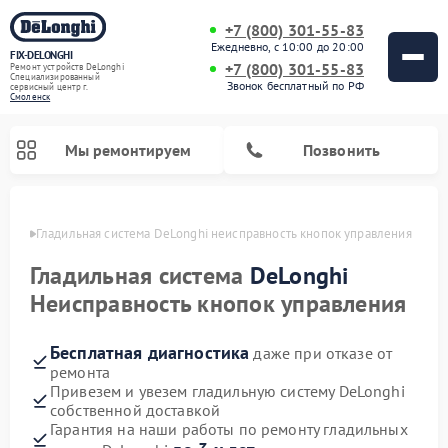
+7 (800) 301-55-83
Ежедневно, с 10:00 до 20:00
FIX-DELONGHI
+7 (800) 301-55-83
Ремонт устройств DeLonghi
Специализированный
Звонок бесплатный по РФ
cервисный центр г.
Смоленск
Мы ремонтируем
Позвонить
енске
Гладильная система DeLonghi неисправность кнопок управления
Гладильная система
DeLonghi
Неисправность кнопок управления
Бесплатная диагностика
даже при отказе от
ремонта
Привезем и увезем гладильную систему DeLonghi
собственной доставкой
Ремонт кондиционеров DeLonghi
Ремонт посудомоечных машин DeLonghi
Ремонт холодильников DeLonghi
Ремонт духовых шкафов DeLonghi
Ремонт варочных панелей DeLonghi
Ремонт микроволновых печей DeLonghi
Ремонт стиральных машин DeLonghi
Гарантия на наши работы по ремонту гладильных