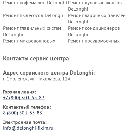
Ремонт кофемашин DeLonghi
Ремонт духовых шкафов
DeLonghi
Ремонт пылесосов DeLonghi
Ремонт варочных панелей
DeLonghi
Ремонт гладильных систем
Ремонт кондиционеров
DeLonghi
DeLonghi
Ремонт микроволновых
Ремонт посудомоечных
печей DeLonghi
машин DeLonghi
Ремонт стиральных машин
Ремонт холодильников
Контакты сервис центра
DeLonghi
DeLonghi
Адрес сервисного центра DeLonghi:
г. Смоленск, ул. Николаева, 12А
Горячая линия:
+7 (800) 301-55-83
Контактный телефон:
8 (800) 301-55-83
Электронная почта:
info@delonghi-fixim.ru