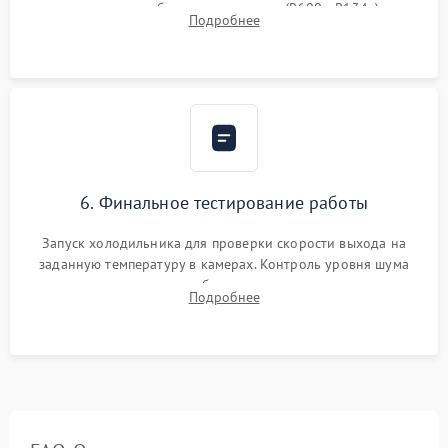
дозированным объемом хладагента (R600a, R134a) по
Подробнее
электронным весам. Контроль рабочего давления в системе.
6. Финальное тестирование работы
Запуск холодильника для проверки скорости выхода на
заданную температуру в камерах. Контроль уровня шума
компрессора, отсутствия обмерзания стенок и корректного
Подробнее
срабатывания системы автоматической оттайки.