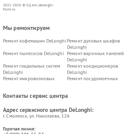
2021-2026 © СЦ sml.delonghi-
fixim.ru
Мы ремонтируем
Ремонт кофемашин DeLonghi
Ремонт духовых шкафов
DeLonghi
Ремонт пылесосов DeLonghi
Ремонт варочных панелей
DeLonghi
Ремонт гладильных систем
Ремонт кондиционеров
DeLonghi
DeLonghi
Ремонт микроволновых
Ремонт посудомоечных
печей DeLonghi
машин DeLonghi
Ремонт стиральных машин
Ремонт холодильников
Контакты сервис центра
DeLonghi
DeLonghi
Адрес сервисного центра DeLonghi:
г. Смоленск, ул. Николаева, 12А
Горячая линия: