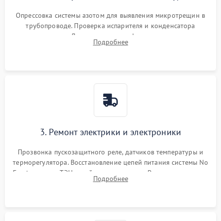
Опрессовка системы азотом для выявления микротрещин в
трубопроводе. Проверка испарителя и конденсатора
течеискателем. Демонтаж старого фильтра-осушителя и
Подробнее
продувка капиллярной трубки для устранения засоров.
3. Ремонт электрики и электроники
Прозвонка пускозащитного реле, датчиков температуры и
терморегулятора. Восстановление цепей питания системы No
Frost, включая ТЭН оттайки и вентилятор. Ремонт или замена
Подробнее
платы управления при сбоях алгоритмов.