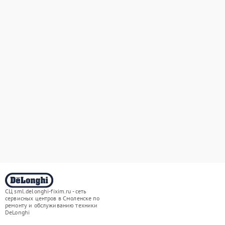
СЦ sml.delonghi-fixim.ru - сеть
сервисных центров в Смоленске по
ремонту и обслуживанию техники
DeLonghi