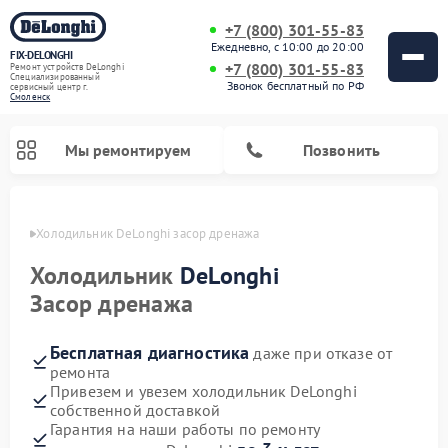
+7 (800) 301-55-83
Ежедневно, с 10:00 до 20:00
FIX-DELONGHI
+7 (800) 301-55-83
Ремонт устройств DeLonghi
Специализированный
Звонок бесплатный по РФ
cервисный центр г.
Смоленск
Мы ремонтируем
Позвонить
енске
Холодильник DeLonghi засор дренажа
Холодильник
DeLonghi
Засор дренажа
Бесплатная диагностика
даже при отказе от
ремонта
Привезем и увезем холодильник DeLonghi
собственной доставкой
Ремонт гладильных систем DeLonghi
Ремонт микроволновых печей DeLonghi
Ремонт стиральных машин DeLonghi
Ремонт духовых шкафов DeLonghi
Ремонт варочных панелей DeLonghi
Ремонт кондиционеров DeLonghi
Ремонт посудомоечных машин DeLonghi
Гарантия на наши работы по ремонту