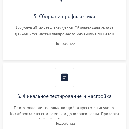
5. Сборка и профилактика
Аккуратный монтаж всех узлов. Обязательная смазка
движущихся частей заварочного механизма пищевой
силиконовой смазкой. Проведение программной
Подробнее
декальцинации и очистки системы от кофейных масел.
Надежная фиксация всех соединений.
6. Финальное тестирование и настройка
Приготовление тестовых порций эспрессо и капучино.
Калибровка степени помола и дозировки зерна. Проверка
плотности кофейной таблетки, температуры напитка и
Подробнее
качества молочной пены. Контроль отсутствия посторонних