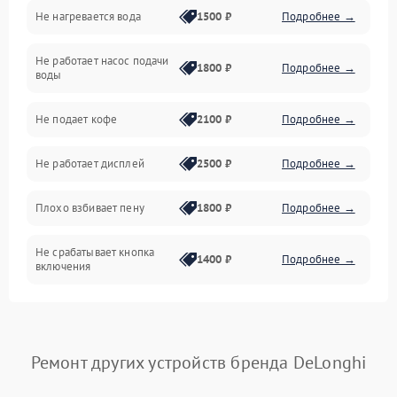
Не нагревается вода
1500 ₽
Подробнее →
Включение и работа
Не работает насос подачи
Проблемы с водой
1800 ₽
Подробнее →
воды
Проблемы с капучинатором и паром
Не подает кофе
2100 ₽
Подробнее →
Управление и электроника
Не работает дисплей
2500 ₽
Подробнее →
Программное обеспечение
Плохо взбивает пену
1800 ₽
Подробнее →
Не срабатывает кнопка
1400 ₽
Подробнее →
включения
Запах гари при работе
1800 ₽
Подробнее →
Постоянные сбои в работе
1500 ₽
Подробнее →
Ремонт других устройств бренда DeLonghi