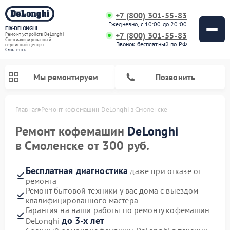
+7 (800) 301-55-83
Ежедневно, с 10:00 до 20:00
FIX-DELONGHI
+7 (800) 301-55-83
Ремонт устройств DeLonghi
Специализированный
Звонок бесплатный по РФ
cервисный центр г.
Смоленск
Мы ремонтируем
Позвонить
Главная
Ремонт кофемашин DeLonghi в Смоленске
Ремонт кофемашин
DeLonghi
в Смоленске от 300 руб.
Бесплатная диагностика
даже при отказе от
ремонта
Ремонт бытовой техники у вас дома с выездом
квалифицированного мастера
Гарантия на наши работы по ремонту кофемашин
Ремонт духовых шкафов DeLonghi
Ремонт варочных панелей DeLonghi
Ремонт кондиционеров DeLonghi
Ремонт посудомоечных машин DeLonghi
Ремонт холодильников DeLonghi
Ремонт гладильных систем DeLonghi
Ремонт микроволновых печей DeLonghi
Ремонт стиральных машин DeLonghi
до 3-х лет
DeLonghi