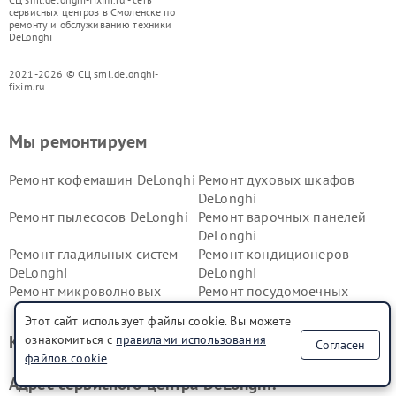
сервисных центров в Смоленске по
ремонту и обслуживанию техники
DeLonghi
2021-2026 © СЦ sml.delonghi-
fixim.ru
Мы ремонтируем
Ремонт кофемашин DeLonghi
Ремонт духовых шкафов
DeLonghi
Ремонт пылесосов DeLonghi
Ремонт варочных панелей
DeLonghi
Ремонт гладильных систем
Ремонт кондиционеров
DeLonghi
DeLonghi
Ремонт микроволновых
Ремонт посудомоечных
печей DeLonghi
машин DeLonghi
Этот сайт использует файлы cookie. Вы можете
Ремонт стиральных машин
Ремонт холодильников
Контакты сервис центра
ознакомиться с
правилами использования
Согласен
DeLonghi
DeLonghi
файлов cookie
Адрес сервисного центра DeLonghi: