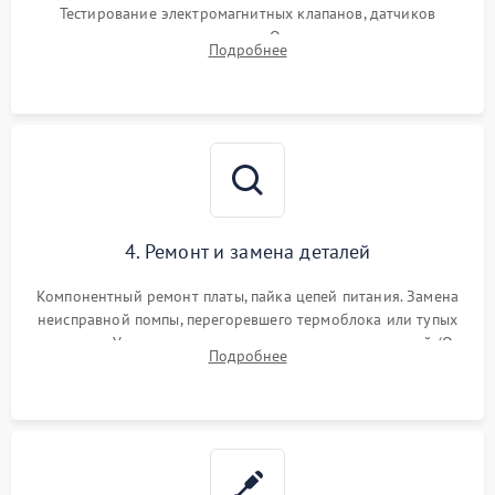
Тестирование электромагнитных клапанов, датчиков
температуры и расходомера. Оценка степени износа
Подробнее
жерновов кофемолки, уплотнительных колец гидросистемы
и шестерней редуктора.
4. Ремонт и замена деталей
Компонентный ремонт платы, пайка цепей питания. Замена
неисправной помпы, перегоревшего термоблока или тупых
жерновов. Установка новых силиконовых уплотнителей (O-
Подробнее
ring) и тефлоновых трубок для надежного устранения
протечек.