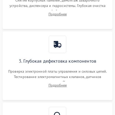
Снятие корпусных панелей, демонтаж заварочного
устройства, диспенсера и гидросистемы. Глубокая очистка
внутренних узлов от кофейных масел, жмыха и накипи.
Подробнее
Промывка дренажных каналов и фильтров с использованием
специализированной химии.
3. Глубокая дефектовка компонентов
Проверка электронной платы управления и силовых цепей.
Тестирование электромагнитных клапанов, датчиков
температуры и расходомера. Оценка степени износа
Подробнее
жерновов кофемолки, уплотнительных колец гидросистемы
и шестерней редуктора.