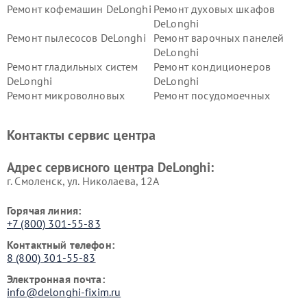
Ремонт кофемашин DeLonghi
Ремонт духовых шкафов
DeLonghi
Ремонт пылесосов DeLonghi
Ремонт варочных панелей
DeLonghi
Ремонт гладильных систем
Ремонт кондиционеров
DeLonghi
DeLonghi
Ремонт микроволновых
Ремонт посудомоечных
печей DeLonghi
машин DeLonghi
Ремонт стиральных машин
Ремонт холодильников
Контакты сервис центра
DeLonghi
DeLonghi
Адрес сервисного центра DeLonghi:
г. Смоленск, ул. Николаева, 12А
Горячая линия:
+7 (800) 301-55-83
Контактный телефон:
8 (800) 301-55-83
Электронная почта:
info@delonghi-fixim.ru