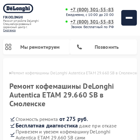
+7 (800) 301-55-83
Ежедневно, с 10:00 до 20:00
FIX-DELONGHI
+7 (800) 301-55-83
Ремонт устройств DeLonghi
Специализированный
Звонок бесплатный по РФ
cервисный центр г.
Смоленск
Мы ремонтируем
Позвонить
енске
Ремонт кофемашины DeLonghi Autentica ETAM 29.660 SB в Смоленске
Ремонт кофемашины DeLonghi
Autentica ETAM 29.660 SB в
Смоленске
от 275 руб.
Стоимость ремонта
Бесплатная диагностика
даже при отказе
Привезем и увезем кофемашину DeLonghi
Ремонт духовых шкафов DeLonghi
Ремонт варочных панелей DeLonghi
Ремонт кондиционеров DeLonghi
Ремонт посудомоечных машин DeLonghi
Ремонт холодильников DeLonghi
Ремонт гладильных систем DeLonghi
Ремонт микроволновых печей DeLonghi
Ремонт стиральных машин DeLonghi
Autentica ETAM 29.660 SB сами