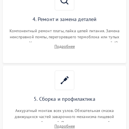
4. Ремонт и замена деталей
Компонентный ремонт платы, пайка цепей питания. Замена
неисправной помпы, перегоревшего термоблока или тупых
жерновов. Установка новых силиконовых уплотнителей (O-
Подробнее
ring) и тефлоновых трубок для надежного устранения
протечек.
5. Сборка и профилактика
Аккуратный монтаж всех узлов. Обязательная смазка
движущихся частей заварочного механизма пищевой
силиконовой смазкой. Проведение программной
Подробнее
декальцинации и очистки системы от кофейных масел.