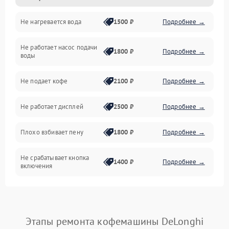
Не нагревается вода
1500 ₽
Подробнее →
Включение и работа
Не работает насос подачи
Проблемы с водой
1800 ₽
Подробнее →
воды
Проблемы с капучинатором и паром
Не подает кофе
2100 ₽
Подробнее →
Управление и электроника
Не работает дисплей
2500 ₽
Подробнее →
Программное обеспечение
Плохо взбивает пену
1800 ₽
Подробнее →
Не срабатывает кнопка
1400 ₽
Подробнее →
включения
Запах гари при работе
1800 ₽
Подробнее →
Постоянные сбои в работе
1500 ₽
Подробнее →
Этапы ремонта кофемашины DeLonghi