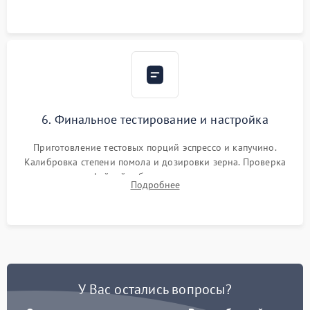
Надежная фиксация всех соединений.
6. Финальное тестирование и настройка
Приготовление тестовых порций эспрессо и капучино.
Калибровка степени помола и дозировки зерна. Проверка
плотности кофейной таблетки, температуры напитка и
Подробнее
качества молочной пены. Контроль отсутствия посторонних
шумов и протечек.
У Вас остались вопросы?