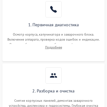
1. Первичная диагностика
Осмотр корпуса, капучинатора и заварочного блока.
Включение аппарата, проверка кодов ошибок и индикации.
Оценка работы помпы, термоблока и кофемолки на слух.
Подробнее
Измерение температуры и давления воды для выявления
локализации поломки.
2. Разборка и очистка
Снятие корпусных панелей, демонтаж заварочного
устройства, диспенсера и гидросистемы. Глубокая очистка