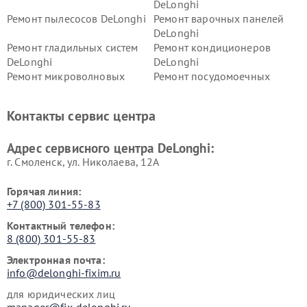
DeLonghi
Ремонт пылесосов DeLonghi
Ремонт варочных панелей
DeLonghi
Ремонт гладильных систем
Ремонт кондиционеров
DeLonghi
DeLonghi
Ремонт микроволновых
Ремонт посудомоечных
печей DeLonghi
машин DeLonghi
Ремонт стиральных машин
Ремонт холодильников
Контакты сервис центра
DeLonghi
DeLonghi
Адрес сервисного центра DeLonghi:
г. Смоленск, ул. Николаева, 12А
Горячая линия:
+7 (800) 301-55-83
Контактный телефон:
8 (800) 301-55-83
Электронная почта:
info@delonghi-fixim.ru
для юридических лиц