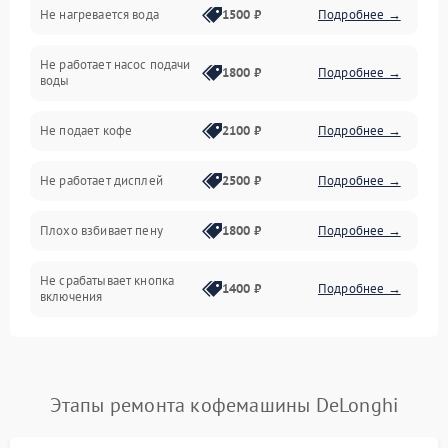
Не нагревается вода
1500 ₽
Подробнее →
Включение и работа
Не работает насос подачи
Проблемы с водой
1800 ₽
Подробнее →
воды
Проблемы с капучинатором и паром
Не подает кофе
2100 ₽
Подробнее →
Управление и электроника
Не работает дисплей
2500 ₽
Подробнее →
Программное обеспечение
Плохо взбивает пену
1800 ₽
Подробнее →
Не срабатывает кнопка
1400 ₽
Подробнее →
включения
Запах гари при работе
1800 ₽
Подробнее →
Постоянные сбои в работе
1500 ₽
Подробнее →
Этапы ремонта кофемашины DeLonghi