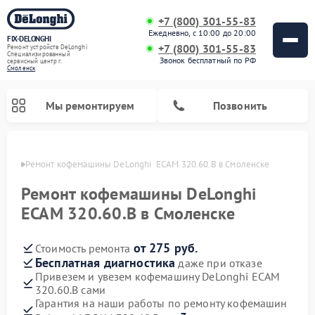
+7 (800) 301-55-83
Ежедневно, с 10:00 до 20:00
FIX-DELONGHI
+7 (800) 301-55-83
Ремонт устройств DeLonghi
Специализированный
Звонок бесплатный по РФ
cервисный центр г.
Смоленск
Мы ремонтируем
Позвонить
енске
Ремонт кофемашины DeLonghi  ECAM 320.60.B в Смоленске
Ремонт кофемашины DeLonghi
ECAM 320.60.B в Смоленске
от 275 руб.
Стоимость ремонта
Бесплатная диагностика
даже при отказе
Привезем и увезем кофемашину DeLonghi ECAM
320.60.B сами
Ремонт духовых шкафов DeLonghi
Ремонт варочных панелей DeLonghi
Ремонт кондиционеров DeLonghi
Ремонт посудомоечных машин DeLonghi
Ремонт холодильников DeLonghi
Ремонт гладильных систем DeLonghi
Ремонт микроволновых печей DeLonghi
Ремонт стиральных машин DeLonghi
Гарантия на наши работы по ремонту кофемашин