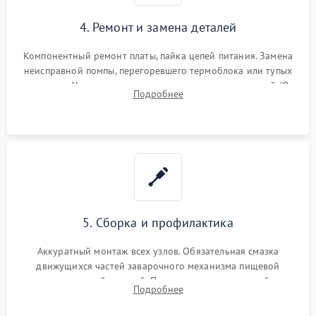
4. Ремонт и замена деталей
Компонентный ремонт платы, пайка цепей питания. Замена
неисправной помпы, перегоревшего термоблока или тупых
жерновов. Установка новых силиконовых уплотнителей (O-
Подробнее
ring) и тефлоновых трубок для надежного устранения
протечек.
5. Сборка и профилактика
Аккуратный монтаж всех узлов. Обязательная смазка
движущихся частей заварочного механизма пищевой
силиконовой смазкой. Проведение программной
Подробнее
декальцинации и очистки системы от кофейных масел.
Надежная фиксация всех соединений.