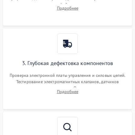
внутренних узлов от кофейных масел, жмыха и накипи.
Подробнее
Промывка дренажных каналов и фильтров с использованием
специализированной химии.
3. Глубокая дефектовка компонентов
Проверка электронной платы управления и силовых цепей.
Тестирование электромагнитных клапанов, датчиков
температуры и расходомера. Оценка степени износа
Подробнее
жерновов кофемолки, уплотнительных колец гидросистемы
и шестерней редуктора.