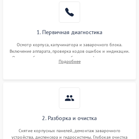
1. Первичная диагностика
Осмотр корпуса, капучинатора и заварочного блока.
Включение аппарата, проверка кодов ошибок и индикации.
Оценка работы помпы, термоблока и кофемолки на слух.
Подробнее
Измерение температуры и давления воды для выявления
локализации поломки.
2. Разборка и очистка
Снятие корпусных панелей, демонтаж заварочного
устройства, диспенсера и гидросистемы. Глубокая очистка