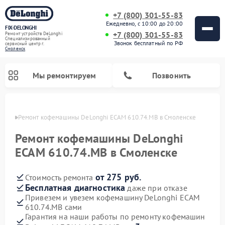
+7 (800) 301-55-83
Ежедневно, с 10:00 до 20:00
FIX-DELONGHI
+7 (800) 301-55-83
Ремонт устройств DeLonghi
Специализированный
Звонок бесплатный по РФ
cервисный центр г.
Смоленск
Мы ремонтируем
Позвонить
енске
Ремонт кофемашины DeLonghi ECAM 610.74.MB в Смоленске
Ремонт кофемашины DeLonghi
ECAM 610.74.MB в Смоленске
от 275 руб.
Стоимость ремонта
Бесплатная диагностика
даже при отказе
Привезем и увезем кофемашину DeLonghi ECAM
610.74.MB сами
Ремонт духовых шкафов DeLonghi
Ремонт варочных панелей DeLonghi
Ремонт кондиционеров DeLonghi
Ремонт посудомоечных машин DeLonghi
Ремонт холодильников DeLonghi
Ремонт гладильных систем DeLonghi
Ремонт микроволновых печей DeLonghi
Ремонт стиральных машин DeLonghi
Гарантия на наши работы по ремонту кофемашин