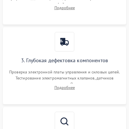
внутренних узлов от кофейных масел, жмыха и накипи.
Подробнее
Промывка дренажных каналов и фильтров с использованием
специализированной химии.
3. Глубокая дефектовка компонентов
Проверка электронной платы управления и силовых цепей.
Тестирование электромагнитных клапанов, датчиков
температуры и расходомера. Оценка степени износа
Подробнее
жерновов кофемолки, уплотнительных колец гидросистемы
и шестерней редуктора.