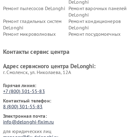
DeLonghi
Ремонт пылесосов DeLonghi
Ремонт варочных панелей
DeLonghi
Ремонт гладильных систем
Ремонт кондиционеров
DeLonghi
DeLonghi
Ремонт микроволновых
Ремонт посудомоечных
печей DeLonghi
машин DeLonghi
Ремонт стиральных машин
Ремонт холодильников
Контакты сервис центра
DeLonghi
DeLonghi
Адрес сервисного центра DeLonghi:
г. Смоленск, ул. Николаева, 12А
Горячая линия:
+7 (800) 301-55-83
Контактный телефон:
8 (800) 301-55-83
Электронная почта:
info@delonghi-fixim.ru
для юридических лиц