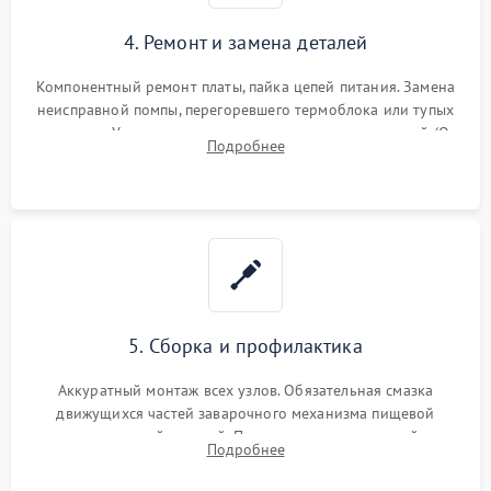
4. Ремонт и замена деталей
Компонентный ремонт платы, пайка цепей питания. Замена
неисправной помпы, перегоревшего термоблока или тупых
жерновов. Установка новых силиконовых уплотнителей (O-
Подробнее
ring) и тефлоновых трубок для надежного устранения
протечек.
5. Сборка и профилактика
Аккуратный монтаж всех узлов. Обязательная смазка
движущихся частей заварочного механизма пищевой
силиконовой смазкой. Проведение программной
Подробнее
декальцинации и очистки системы от кофейных масел.
Надежная фиксация всех соединений.