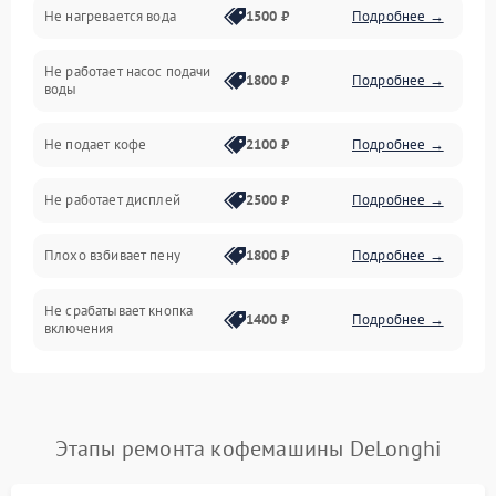
Не нагревается вода
1500 ₽
Подробнее →
Включение и работа
Не работает насос подачи
Проблемы с водой
1800 ₽
Подробнее →
воды
Проблемы с капучинатором и паром
Не подает кофе
2100 ₽
Подробнее →
Управление и электроника
Не работает дисплей
2500 ₽
Подробнее →
Программное обеспечение
Плохо взбивает пену
1800 ₽
Подробнее →
Не срабатывает кнопка
1400 ₽
Подробнее →
включения
Запах гари при работе
1800 ₽
Подробнее →
Постоянные сбои в работе
1500 ₽
Подробнее →
Этапы ремонта кофемашины DeLonghi