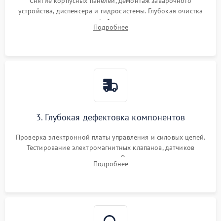
Снятие корпусных панелей, демонтаж заварочного
устройства, диспенсера и гидросистемы. Глубокая очистка
внутренних узлов от кофейных масел, жмыха и накипи.
Подробнее
Промывка дренажных каналов и фильтров с использованием
специализированной химии.
3. Глубокая дефектовка компонентов
Проверка электронной платы управления и силовых цепей.
Тестирование электромагнитных клапанов, датчиков
температуры и расходомера. Оценка степени износа
Подробнее
жерновов кофемолки, уплотнительных колец гидросистемы
и шестерней редуктора.