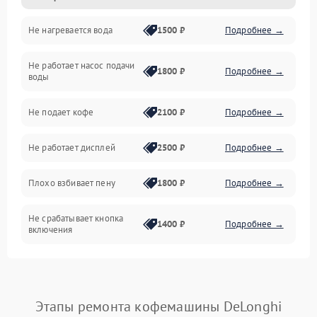
Не нагревается вода
1500 ₽
Подробнее →
Включение и работа
Не работает насос подачи
Проблемы с водой
1800 ₽
Подробнее →
воды
Проблемы с капучинатором и паром
Не подает кофе
2100 ₽
Подробнее →
Управление и электроника
Не работает дисплей
2500 ₽
Подробнее →
Программное обеспечение
Плохо взбивает пену
1800 ₽
Подробнее →
Не срабатывает кнопка
1400 ₽
Подробнее →
включения
Запах гари при работе
1800 ₽
Подробнее →
Постоянные сбои в работе
1500 ₽
Подробнее →
Этапы ремонта кофемашины DeLonghi