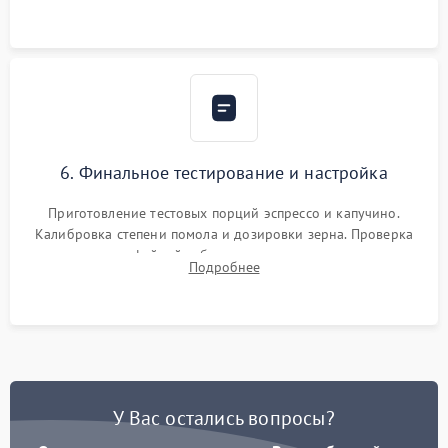
Надежная фиксация всех соединений.
6. Финальное тестирование и настройка
Приготовление тестовых порций эспрессо и капучино.
Калибровка степени помола и дозировки зерна. Проверка
плотности кофейной таблетки, температуры напитка и
Подробнее
качества молочной пены. Контроль отсутствия посторонних
шумов и протечек.
У Вас остались вопросы?