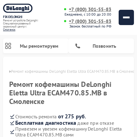
+7 (800) 301-55-83
Ежедневно, с 10:00 до 20:00
FIX-DELONGHI
+7 (800) 301-55-83
Ремонт устройств DeLonghi
Специализированный
Звонок бесплатный по РФ
cервисный центр г.
Смоленск
Мы ремонтируем
Позвонить
енске
Ремонт кофемашины DeLonghi Eletta Ultra ECAM470.85.MB в Смоленск
Ремонт кофемашины DeLonghi
Eletta Ultra ECAM470.85.MB в
Смоленске
от 275 руб.
Стоимость ремонта
Бесплатная диагностика
даже при отказе
Привезем и увезем кофемашину DeLonghi Eletta
Ремонт духовых шкафов DeLonghi
Ремонт варочных панелей DeLonghi
Ремонт кондиционеров DeLonghi
Ремонт посудомоечных машин DeLonghi
Ремонт холодильников DeLonghi
Ремонт гладильных систем DeLonghi
Ремонт микроволновых печей DeLonghi
Ремонт стиральных машин DeLonghi
Ultra ECAM470.85.MB сами