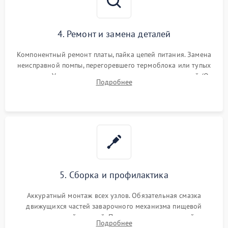
4. Ремонт и замена деталей
Компонентный ремонт платы, пайка цепей питания. Замена
неисправной помпы, перегоревшего термоблока или тупых
жерновов. Установка новых силиконовых уплотнителей (O-
Подробнее
ring) и тефлоновых трубок для надежного устранения
протечек.
5. Сборка и профилактика
Аккуратный монтаж всех узлов. Обязательная смазка
движущихся частей заварочного механизма пищевой
силиконовой смазкой. Проведение программной
Подробнее
декальцинации и очистки системы от кофейных масел.