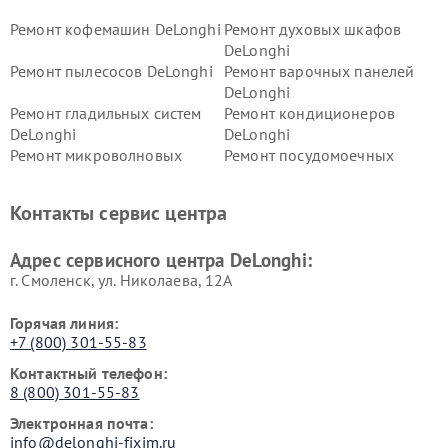
Ремонт кофемашин DeLonghi
Ремонт духовых шкафов
DeLonghi
Ремонт пылесосов DeLonghi
Ремонт варочных панелей
DeLonghi
Ремонт гладильных систем
Ремонт кондиционеров
DeLonghi
DeLonghi
Ремонт микроволновых
Ремонт посудомоечных
печей DeLonghi
машин DeLonghi
Ремонт стиральных машин
Ремонт холодильников
Контакты сервис центра
DeLonghi
DeLonghi
Адрес сервисного центра DeLonghi:
г. Смоленск, ул. Николаева, 12А
Горячая линия:
+7 (800) 301-55-83
Контактный телефон:
8 (800) 301-55-83
Электронная почта:
info@delonghi-fixim.ru