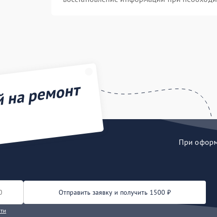
й на ремонт
При оформл
Отправить заявку и получить 1500 ₽
сти