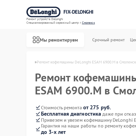
FIX-DELONGHI
Ремонт устройств DeLonghi
Специализированный cервисный центр г.
Смоленск
Мы ремонтируем
Срочный ремонт
Це
Longhi в Смоленске
Ремонт кофемашины DeLonghi ESAM 6900.M в Смоленс
Ремонт кофемашины
ESAM 6900.M в Смо
от 275 руб.
Стоимость ремонта
Бесплатная диагностика
даже при отказ
Привезем и увезем кофемашину DeLonghi 
Гарантия на наши работы по ремонту коф
до 3-х лет
Ремонт духовых шкафов DeLonghi
Ремонт варочных панелей DeLonghi
Ремонт гладильных систем DeLonghi
Ремонт кондиционеров DeLonghi
Ремонт микроволновых печей DeLonghi
Ремонт посудомоечных машин DeLonghi
Ремонт стиральных машин DeLonghi
Ремонт холодильников DeLonghi