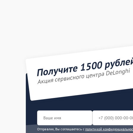
Получите 1500 рубле
Акция сервисного центра DeLonghi
Отправляя, Вы соглашаетесь с
политикой конфиденциально