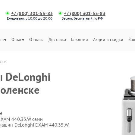
+7 (800) 301-55-83
+7 (800) 301-55-83
Ежедневно, с 10:00 до 20:00
Звонок бесплатный по РФ
ны
О нас
Отзывы
Доставка
Гарантии
Акции и скидки
Зая
ске
 DeLonghi
моленске
е
EXAM 440.35.W сами
емашин DeLonghi EXAM 440.35.W