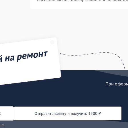
й на ремонт
При оформл
Отправить заявку и получить 1500 ₽
сти