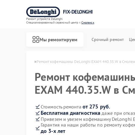
FIX-DELONGHI
Ремонт устройств DeLonghi
Специализированный cервисный центр г.
Смоленск
Мы ремонтируем
Срочный ремонт
Це
Longhi в Смоленске
Ремонт кофемашины DeLonghi EXAM 440.35.W в Смолен
Ремонт кофемашины
EXAM 440.35.W в С
от 275 руб.
Стоимость ремонта
Бесплатная диагностика
даже при отказ
Привезем и увезем кофемашину DeLonghi 
Гарантия на наши работы по ремонту коф
до 3-х лет
Ремонт духовых шкафов DeLonghi
Ремонт варочных панелей DeLonghi
Ремонт гладильных систем DeLonghi
Ремонт кондиционеров DeLonghi
Ремонт микроволновых печей DeLonghi
Ремонт посудомоечных машин DeLonghi
Ремонт стиральных машин DeLonghi
Ремонт холодильников DeLonghi