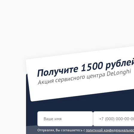
Получите 1500 рубле
Акция сервисного центра DeLonghi
Отправляя, Вы соглашаетесь с
политикой конфиденциально