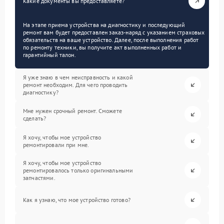
Какие документы вы предоставляете?
На этапе приема устройства на диагностику и последующий
ремонт вам будет предоставлен заказ-наряд с указанием страховых
обязательств на ваше устройство. Далее, после выполнения работ
по ремонту техники, вы получите акт выполненных работ и
гарантийный талон.
Я уже знаю в чем неисправность и какой
ремонт необходим. Для чего проводить
диагностику?
Мне нужен срочный ремонт. Сможете
сделать?
Я хочу, чтобы мое устройство
ремонтировали при мне.
Я хочу, чтобы мое устройство
ремонтировалось только оригинальными
запчастями.
Как я узнаю, что мое устройство готово?