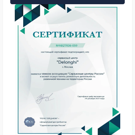
причинам. Наши специалисты в ходе работы
выделяют два основных направления для
диагностики:
Попадание влаги, кофейного масла или частиц
молотого кофе внутрь корпуса, что приводит к
окислению контактов шлейфа;
Износ токопроводящего покрытия самой кнопки
или резистивного слоя сенсора.
В такой ситуации гарантийный ремонт Delonghi
необходим для точного определения источника
проблемы. Не пытайтесь чистить контакты
самостоятельно, если не имеете соответствующей
квалификации — это может повредить хрупкий
шлейф.
Диагностика в авторизованном
сервисном центре Delonghi
Точная диагностика начинается с проверки платы
управления. Мастер снимает верхнюю крышку и
прозванивает цепочку от кнопки до процессора.