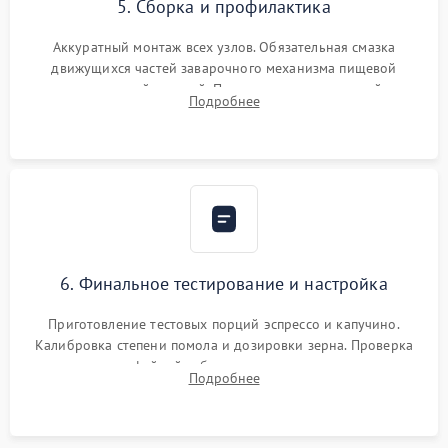
5. Сборка и профилактика
Аккуратный монтаж всех узлов. Обязательная смазка
движущихся частей заварочного механизма пищевой
силиконовой смазкой. Проведение программной
Подробнее
декальцинации и очистки системы от кофейных масел.
Надежная фиксация всех соединений.
6. Финальное тестирование и настройка
Приготовление тестовых порций эспрессо и капучино.
Калибровка степени помола и дозировки зерна. Проверка
плотности кофейной таблетки, температуры напитка и
Подробнее
качества молочной пены. Контроль отсутствия посторонних
шумов и протечек.