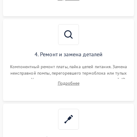
жерновов кофемолки, уплотнительных колец гидросистемы
и шестерней редуктора.
4. Ремонт и замена деталей
Компонентный ремонт платы, пайка цепей питания. Замена
неисправной помпы, перегоревшего термоблока или тупых
жерновов. Установка новых силиконовых уплотнителей (O-
Подробнее
ring) и тефлоновых трубок для надежного устранения
протечек.