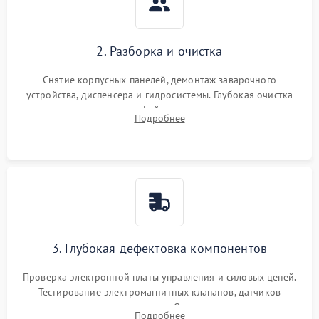
2. Разборка и очистка
Снятие корпусных панелей, демонтаж заварочного
устройства, диспенсера и гидросистемы. Глубокая очистка
внутренних узлов от кофейных масел, жмыха и накипи.
Подробнее
Промывка дренажных каналов и фильтров с использованием
специализированной химии.
3. Глубокая дефектовка компонентов
Проверка электронной платы управления и силовых цепей.
Тестирование электромагнитных клапанов, датчиков
температуры и расходомера. Оценка степени износа
Подробнее