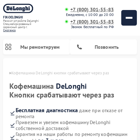
+7 (800) 301-55-83
Ежедневно, с 10:00 до 20:00
FIX-DELONGHI
+7 (800) 301-55-83
Ремонт устройств DeLonghi
Специализированный
Звонок бесплатный по РФ
cервисный центр г.
Смоленск
Мы ремонтируем
Позвонить
енске
Кофемашина DeLonghi кнопки срабатывают через раз
Кофемашина
DeLonghi
Кнопки срабатывают через раз
Бесплатная диагностика
даже при отказе от
ремонта
Привезем и увезем кофемашину DeLonghi
собственной доставкой
Ремонт духовых шкафов DeLonghi
Ремонт варочных панелей DeLonghi
Ремонт кондиционеров DeLonghi
Ремонт посудомоечных машин DeLonghi
Ремонт холодильников DeLonghi
Ремонт гладильных систем DeLonghi
Ремонт микроволновых печей DeLonghi
Ремонт стиральных машин DeLonghi
Гарантия на наши работы по ремонту кофемашин