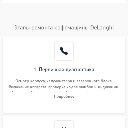
Этапы ремонта кофемашины DeLonghi
1. Первичная диагностика
Осмотр корпуса, капучинатора и заварочного блока.
Включение аппарата, проверка кодов ошибок и индикации.
Оценка работы помпы, термоблока и кофемолки на слух.
Подробнее
Измерение температуры и давления воды для выявления
локализации поломки.