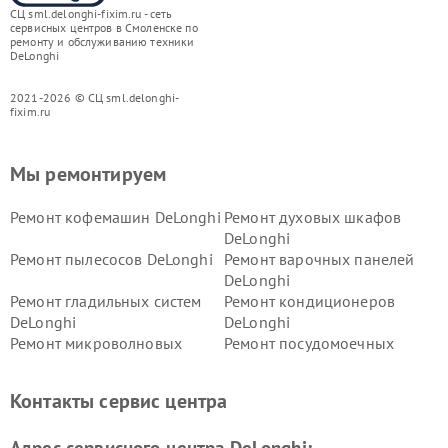
СЦ sml.delonghi-fixim.ru - сеть
сервисных центров в Смоленске по
ремонту и обслуживанию техники
DeLonghi
2021-2026 © СЦ sml.delonghi-
fixim.ru
Мы ремонтируем
Ремонт кофемашин DeLonghi
Ремонт духовых шкафов
DeLonghi
Ремонт пылесосов DeLonghi
Ремонт варочных панелей
DeLonghi
Ремонт гладильных систем
Ремонт кондиционеров
DeLonghi
DeLonghi
Ремонт микроволновых
Ремонт посудомоечных
печей DeLonghi
машин DeLonghi
Ремонт стиральных машин
Ремонт холодильников
Контакты сервис центра
DeLonghi
DeLonghi