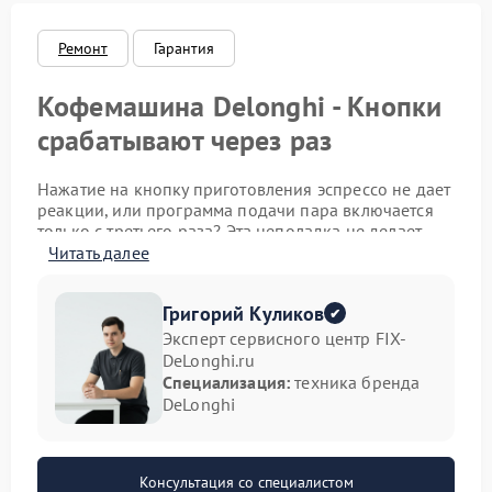
Ремонт
Гарантия
Кофемашина Delonghi - Кнопки
срабатывают через раз
Нажатие на кнопку приготовления эспрессо не дает
реакции, или программа подачи пара включается
только с третьего раза? Эта неполадка не делает
использование устройства невозможным, но
Читать далее
существенно усложняет процесс. Игнорировать
ситуацию не стоит, так как причиной может быть как
Григорий Куликов
банальное загрязнение, так и начинающиеся
проблемы с электроникой.
Эксперт сервисного центр FIX-
DeLonghi.ru
Почему кнопки реагируют
Специализация:
техника бренда
DeLonghi
нестабильно
Сенсорные или механические элементы управления
отказываются подчиняться по нескольким
Консультация со специалистом