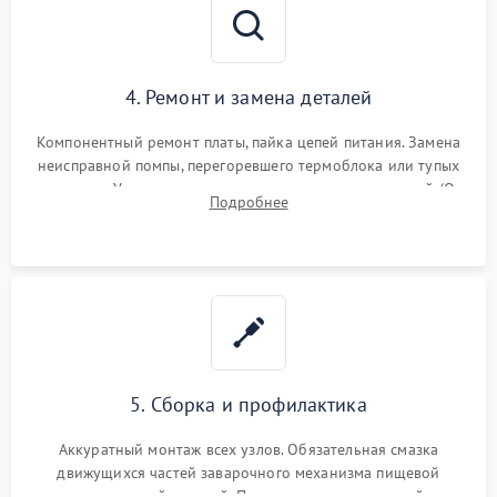
4. Ремонт и замена деталей
Компонентный ремонт платы, пайка цепей питания. Замена
неисправной помпы, перегоревшего термоблока или тупых
жерновов. Установка новых силиконовых уплотнителей (O-
Подробнее
ring) и тефлоновых трубок для надежного устранения
протечек.
5. Сборка и профилактика
Аккуратный монтаж всех узлов. Обязательная смазка
движущихся частей заварочного механизма пищевой
силиконовой смазкой. Проведение программной