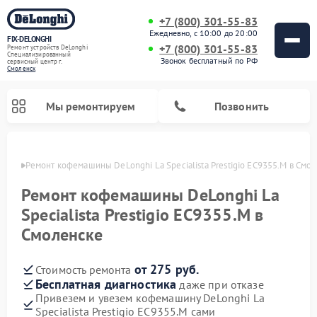
+7 (800) 301-55-83
Ежедневно, с 10:00 до 20:00
FIX-DELONGHI
+7 (800) 301-55-83
Ремонт устройств DeLonghi
Специализированный
Звонок бесплатный по РФ
cервисный центр г.
Смоленск
Мы ремонтируем
Позвонить
енске
Ремонт кофемашины DeLonghi La Specialista Prestigio EC9355.M в Смо
Ремонт кофемашины DeLonghi La
Specialista Prestigio EC9355.M в
Смоленске
от 275 руб.
Стоимость ремонта
Бесплатная диагностика
даже при отказе
Привезем и увезем кофемашину DeLonghi La
Ремонт духовых шкафов DeLonghi
Ремонт варочных панелей DeLonghi
Ремонт кондиционеров DeLonghi
Ремонт посудомоечных машин DeLonghi
Ремонт холодильников DeLonghi
Ремонт гладильных систем DeLonghi
Ремонт микроволновых печей DeLonghi
Ремонт стиральных машин DeLonghi
Specialista Prestigio EC9355.M сами