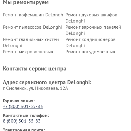
Мы ремонтируем
Ремонт кофемашин DeLonghi
Ремонт духовых шкафов
DeLonghi
Ремонт пылесосов DeLonghi
Ремонт варочных панелей
DeLonghi
Ремонт гладильных систем
Ремонт кондиционеров
DeLonghi
DeLonghi
Ремонт микроволновых
Ремонт посудомоечных
печей DeLonghi
машин DeLonghi
Ремонт стиральных машин
Ремонт холодильников
Контакты сервис центра
DeLonghi
DeLonghi
Адрес сервисного центра DeLonghi:
г. Смоленск, ул. Николаева, 12А
Горячая линия:
+7 (800) 301-55-83
Контактный телефон:
8 (800) 301-55-83
Электронная почта: