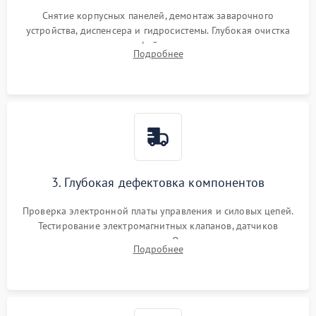
Снятие корпусных панелей, демонтаж заварочного
устройства, диспенсера и гидросистемы. Глубокая очистка
внутренних узлов от кофейных масел, жмыха и накипи.
Подробнее
Промывка дренажных каналов и фильтров с использованием
специализированной химии.
3. Глубокая дефектовка компонентов
Проверка электронной платы управления и силовых цепей.
Тестирование электромагнитных клапанов, датчиков
температуры и расходомера. Оценка степени износа
Подробнее
жерновов кофемолки, уплотнительных колец гидросистемы
и шестерней редуктора.