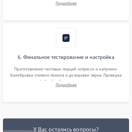
Подробнее
декальцинации и очистки системы от кофейных масел.
Надежная фиксация всех соединений.
6. Финальное тестирование и настройка
Приготовление тестовых порций эспрессо и капучино.
Калибровка степени помола и дозировки зерна. Проверка
плотности кофейной таблетки, температуры напитка и
Подробнее
качества молочной пены. Контроль отсутствия посторонних
шумов и протечек.
У Вас остались вопросы?