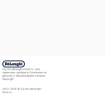
СЦ sml.delonghi-fixim.ru - сеть
сервисных центров в Смоленске по
ремонту и обслуживанию техники
DeLonghi
2021-2026 © СЦ sml.delonghi-
fixim.ru