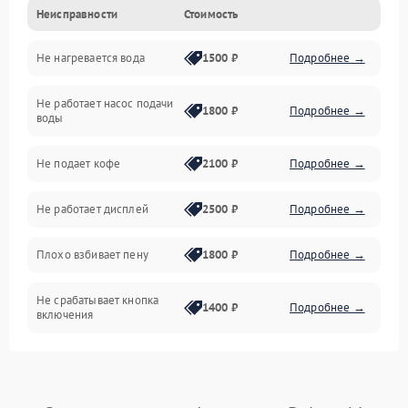
Неисправности
Стоимость
Прочие неисправности
Не нагревается вода
1500 ₽
Подробнее →
Включение и работа
Не работает насос подачи
Проблемы с водой
1800 ₽
Подробнее →
воды
Проблемы с капучинатором и паром
Не подает кофе
2100 ₽
Подробнее →
Управление и электроника
Не работает дисплей
2500 ₽
Подробнее →
Программное обеспечение
Плохо взбивает пену
1800 ₽
Подробнее →
Не срабатывает кнопка
1400 ₽
Подробнее →
включения
Запах гари при работе
1800 ₽
Подробнее →
Постоянные сбои в работе
1500 ₽
Подробнее →