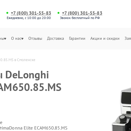
+7 (800) 301-55-83
+7 (800) 301-55-83
Ежедневно, с 10:00 до 20:00
Звонок бесплатный по РФ
ны
О нас
Отзывы
Доставка
Гарантии
Акции и скидки
Зая
0.85.MS в Смоленске
 DeLonghi
CAM650.85.MS
е
rimaDonna Elite ECAM650.85.MS