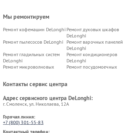
Мы ремонтируем
Ремонт кофемашин DeLonghi
Ремонт духовых шкафов
DeLonghi
Ремонт пылесосов DeLonghi
Ремонт варочных панелей
DeLonghi
Ремонт гладильных систем
Ремонт кондиционеров
DeLonghi
DeLonghi
Ремонт микроволновых
Ремонт посудомоечных
печей DeLonghi
машин DeLonghi
Ремонт стиральных машин
Ремонт холодильников
Контакты сервис центра
DeLonghi
DeLonghi
Адрес сервисного центра DeLonghi:
г. Смоленск, ул. Николаева, 12А
Горячая линия:
+7 (800) 301-55-83
Контактный телефон: