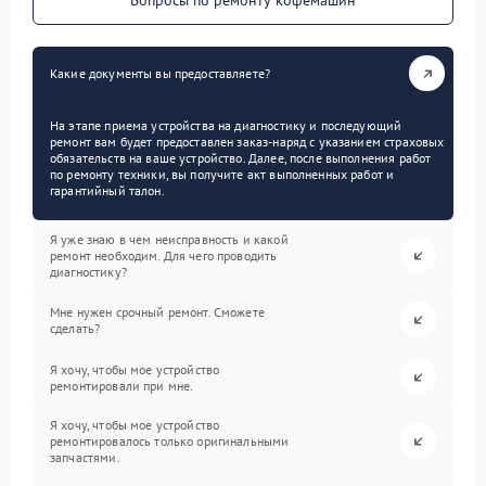
Вопросы по ремонту кофемашин
Какие документы вы предоставляете?
На этапе приема устройства на диагностику и последующий
ремонт вам будет предоставлен заказ-наряд с указанием страховых
обязательств на ваше устройство. Далее, после выполнения работ
по ремонту техники, вы получите акт выполненных работ и
гарантийный талон.
Я уже знаю в чем неисправность и какой
ремонт необходим. Для чего проводить
диагностику?
Мне нужен срочный ремонт. Сможете
сделать?
Я хочу, чтобы мое устройство
ремонтировали при мне.
Я хочу, чтобы мое устройство
ремонтировалось только оригинальными
запчастями.