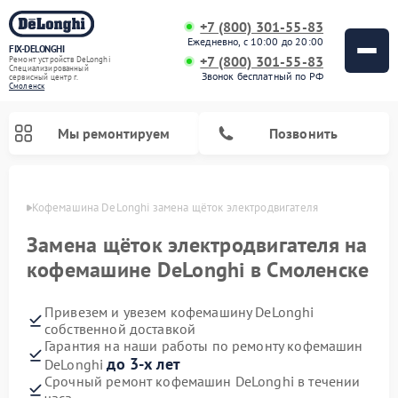
+7 (800) 301-55-83
Ежедневно, с 10:00 до 20:00
FIX-DELONGHI
+7 (800) 301-55-83
Ремонт устройств DeLonghi
Специализированный
Звонок бесплатный по РФ
cервисный центр г.
Смоленск
Мы ремонтируем
Позвонить
енске
Кофемашина DeLonghi замена щёток электродвигателя
Замена щёток электродвигателя на
кофемашине DeLonghi в Смоленске
Привезем и увезем кофемашину DeLonghi
собственной доставкой
Гарантия на наши работы по ремонту кофемашин
до 3-х лет
DeLonghi
Ремонт духовых шкафов DeLonghi
Ремонт варочных панелей DeLonghi
Ремонт кондиционеров DeLonghi
Ремонт посудомоечных машин DeLonghi
Ремонт холодильников DeLonghi
Ремонт гладильных систем DeLonghi
Ремонт микроволновых печей DeLonghi
Ремонт стиральных машин DeLonghi
Срочный ремонт кофемашин DeLonghi в течении