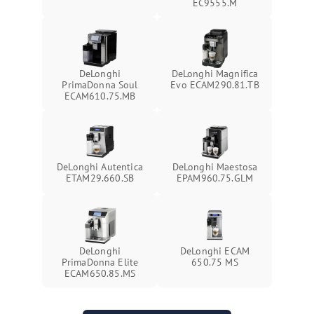
EC9555.M
DeLonghi
DeLonghi Magnifica
PrimaDonna Soul
Evo ECAM290.81.TB
ECAM610.75.MB
DeLonghi Autentica
DeLonghi Maestosa
ETAM29.660.SB
EPAM960.75.GLM
DeLonghi
DeLonghi ECAM
PrimaDonna Elite
650.75 MS
ECAM650.85.MS