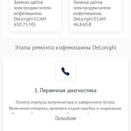
Замена щёток
Замена щёток
электродвигателя
электродвигателя
кофемашины
кофемашины
DeLonghi ECAM
DeLonghi ECAM
650.75 MS
46.860.B
Этапы ремонта кофемашины DeLonghi
1. Первичная диагностика
Осмотр корпуса, капучинатора и заварочного блока.
Включение аппарата, проверка кодов ошибок и индикации.
Оценка работы помпы, термоблока и кофемолки на слух.
Подробнее
Измерение температуры и давления воды для выявления
локализации поломки.