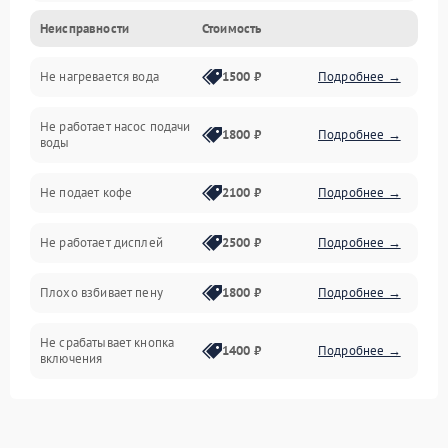
Неисправности
Стоимость
Прочие неисправности
Не нагревается вода
1500 ₽
Подробнее →
Включение и работа
Не работает насос подачи
Проблемы с водой
1800 ₽
Подробнее →
воды
Проблемы с капучинатором и паром
Не подает кофе
2100 ₽
Подробнее →
Управление и электроника
Не работает дисплей
2500 ₽
Подробнее →
Программное обеспечение
Плохо взбивает пену
1800 ₽
Подробнее →
Не срабатывает кнопка
1400 ₽
Подробнее →
включения
Запах гари при работе
1800 ₽
Подробнее →