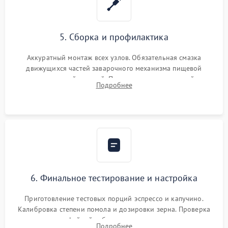
5. Сборка и профилактика
Аккуратный монтаж всех узлов. Обязательная смазка
движущихся частей заварочного механизма пищевой
силиконовой смазкой. Проведение программной
Подробнее
декальцинации и очистки системы от кофейных масел.
Надежная фиксация всех соединений.
6. Финальное тестирование и настройка
Приготовление тестовых порций эспрессо и капучино.
Калибровка степени помола и дозировки зерна. Проверка
плотности кофейной таблетки, температуры напитка и
Подробнее