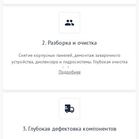
2. Разборка и очистка
Снятие корпусных панелей, демонтаж заварочного
устройства, диспенсера и гидросистемы. Глубокая очистка
внутренних узлов от кофейных масел, жмыха и накипи.
Подробнее
Промывка дренажных каналов и фильтров с использованием
специализированной химии.
3. Глубокая дефектовка компонентов