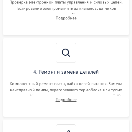
Проверка электронной платы управления и силовых цепей.
Тестирование электромагнитных клапанов, датчиков
температуры и расходомера. Оценка степени износа
Подробнее
жерновов кофемолки, уплотнительных колец гидросистемы
и шестерней редуктора.
4. Ремонт и замена деталей
Компонентный ремонт платы, пайка цепей питания. Замена
неисправной помпы, перегоревшего термоблока или тупых
жерновов. Установка новых силиконовых уплотнителей (O-
Подробнее
ring) и тефлоновых трубок для надежного устранения
протечек.