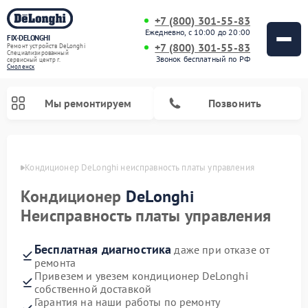
+7 (800) 301-55-83
Ежедневно, с 10:00 до 20:00
FIX-DELONGHI
+7 (800) 301-55-83
Ремонт устройств DeLonghi
Специализированный
Звонок бесплатный по РФ
cервисный центр г.
Смоленск
Мы ремонтируем
Позвонить
енске
Кондиционер DeLonghi неисправность платы управления
Кондиционер
DeLonghi
Неисправность платы управления
Бесплатная диагностика
даже при отказе от
ремонта
Привезем и увезем кондиционер DeLonghi
собственной доставкой
Ремонт гладильных систем DeLonghi
Ремонт посудомоечных машин DeLonghi
Ремонт холодильников DeLonghi
Ремонт духовых шкафов DeLonghi
Ремонт варочных панелей DeLonghi
Ремонт микроволновых печей DeLonghi
Ремонт стиральных машин DeLonghi
Гарантия на наши работы по ремонту