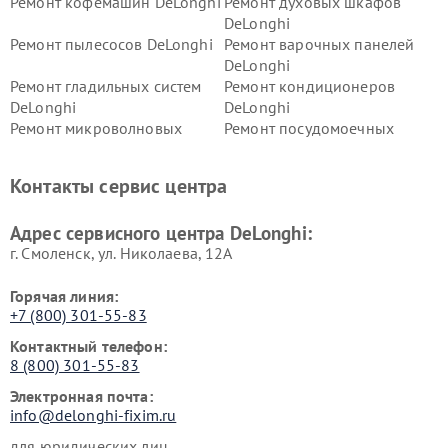
Ремонт кофемашин DeLonghi
Ремонт духовых шкафов
DeLonghi
Ремонт пылесосов DeLonghi
Ремонт варочных панелей
DeLonghi
Ремонт гладильных систем
Ремонт кондиционеров
DeLonghi
DeLonghi
Ремонт микроволновых
Ремонт посудомоечных
печей DeLonghi
машин DeLonghi
Ремонт стиральных машин
Ремонт холодильников
Контакты сервис центра
DeLonghi
DeLonghi
Адрес сервисного центра DeLonghi:
г. Смоленск, ул. Николаева, 12А
Горячая линия:
+7 (800) 301-55-83
Контактный телефон:
8 (800) 301-55-83
Электронная почта:
info@delonghi-fixim.ru
для юридических лиц