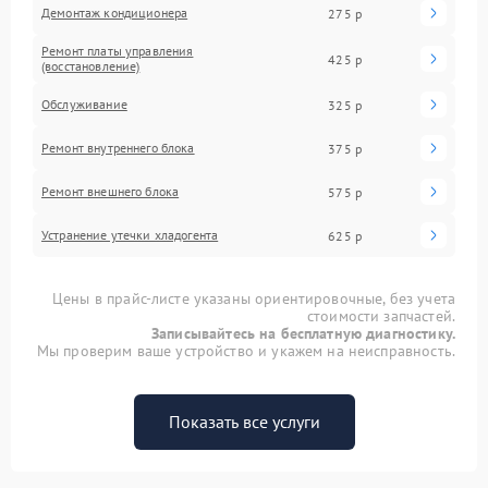
Демонтаж кондиционера
275 р
Ремонт платы управления
425 р
(восстановление)
Обслуживание
325 р
Ремонт внутреннего блока
375 р
Ремонт внешнего блока
575 р
Устранение утечки хладогента
625 р
Цены в прайс-листе указаны ориентировочные, без учета
стоимости запчастей.
Записывайтесь на бесплатную диагностику.
Мы проверим ваше устройство и укажем на неисправность.
Показать все услуги