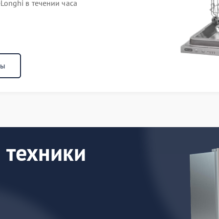
onghi в течении часа
ны
 техники