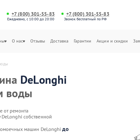
+7 (800) 301-55-83
+7 (800) 301-55-83
Ежедневно, с 10:00 до 20:00
Звонок бесплатный по РФ
ны
О нас
Отзывы
Доставка
Гарантии
Акции и скидки
Зая
воды
шина
DeLonghi
м воды
е от ремонта
 DeLonghi собственной
до
удомоечных машин DeLonghi