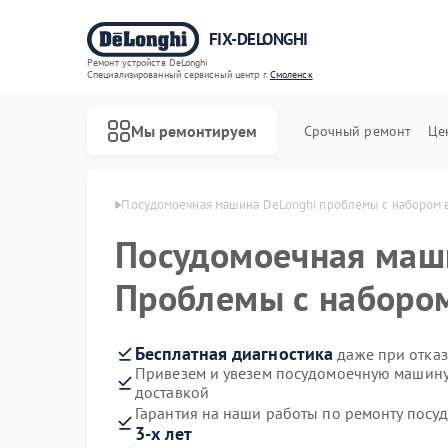
FIX-DELONGHI
Ремонт устройств DeLonghi
Специализированный cервисный центр г.
Смоленск
Мы ремонтируем
Срочный ремонт
Це
Longhi в Смоленске
Посудомоечная машина DeLonghi проблемы с набором 
Посудомоечная ма
Проблемы с наборо
Бесплатная диагностика
даже при отказ
Привезем и увезем посудомоечную машину
доставкой
Гарантия на наши работы по ремонту пос
3-х лет
Ремонт духовых шкафов DeLonghi
Ремонт варочных панелей DeLonghi
Ремонт гладильных систем DeLonghi
Ремонт кондиционеров DeLonghi
Ремонт микроволновых печей DeLonghi
Ремонт стиральных машин DeLonghi
Ремонт холодильников DeLonghi