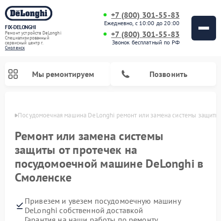
+7 (800) 301-55-83
Ежедневно, с 10:00 до 20:00
FIX-DELONGHI
+7 (800) 301-55-83
Ремонт устройств DeLonghi
Специализированный
Звонок бесплатный по РФ
cервисный центр г.
Смоленск
Мы ремонтируем
Позвонить
енске
Посудомоечная машина DeLonghi ремонт или замена системы защиты 
Ремонт или замена системы
защиты от протечек на
посудомоечной машине DeLonghi в
Смоленске
Привезем и увезем посудомоечную машину
Ремонт гладильных систем DeLonghi
Ремонт микроволновых печей DeLonghi
Ремонт холодильников DeLonghi
Ремонт духовых шкафов DeLonghi
Ремонт варочных панелей DeLonghi
Ремонт кондиционеров DeLonghi
Ремонт стиральных машин DeLonghi
DeLonghi собственной доставкой
Гарантия на наши работы по ремонту