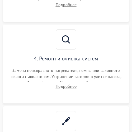
прессостата (датчика уровня воды), датчика мутности,
Подробнее
концевика дверцы и электронного модуля управления.
4. Ремонт и очистка систем
Замена неисправного нагревателя, помпы или заливного
шланга с аквастопом. Устранение засоров в улитке насоса,
патрубках и фильтрах. Компонентный ремонт платы
Подробнее
управления, восстановление поврежденной проводки.