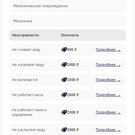
Механические повреждения
Механика
Неисправности
Стоимость
Управление
Не сливает воду
500 ₽
Подробнее →
Электропитание
Не нагревает воду
2000 ₽
Подробнее →
Датчики
Не включается
2500 ₽
Подробнее →
Нагрев
Не работает насос
1800 ₽
Подробнее →
Вода
Не работает панель
Гигиена
2500 ₽
Подробнее →
управления
Программное обеспечение
Не распыляет воду
2000 ₽
Подробнее →