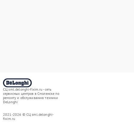
СЦ sml.delonghi-fixim.ru - сеть
сервисных центров в Смоленске по
ремонту и обслуживанию техники
DeLonghi
2021-2026 © СЦ sml.delonghi-
fixim.ru