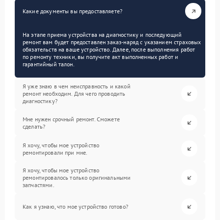
Какие документы вы предоставляете?
На этапе приема устройства на диагностику и последующий
ремонт вам будет предоставлен заказ-наряд с указанием страховых
обязательств на ваше устройство. Далее, после выполнения работ
по ремонту техники, вы получите акт выполненных работ и
гарантийный талон.
Я уже знаю в чем неисправность и какой
ремонт необходим. Для чего проводить
диагностику?
Мне нужен срочный ремонт. Сможете
сделать?
Я хочу, чтобы мое устройство
ремонтировали при мне.
Я хочу, чтобы мое устройство
ремонтировалось только оригинальными
запчастями.
Как я узнаю, что мое устройство готово?