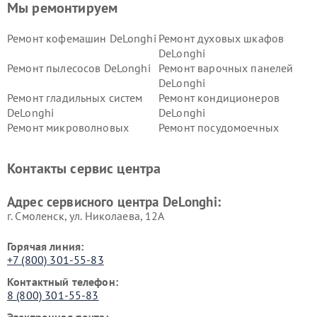
Мы ремонтируем
Ремонт кофемашин DeLonghi
Ремонт духовых шкафов
DeLonghi
Ремонт пылесосов DeLonghi
Ремонт варочных панелей
DeLonghi
Ремонт гладильных систем
Ремонт кондиционеров
DeLonghi
DeLonghi
Ремонт микроволновых
Ремонт посудомоечных
печей DeLonghi
машин DeLonghi
Ремонт стиральных машин
Ремонт холодильников
Контакты сервис центра
DeLonghi
DeLonghi
Адрес сервисного центра DeLonghi:
г. Смоленск, ул. Николаева, 12А
Горячая линия:
+7 (800) 301-55-83
Контактный телефон:
8 (800) 301-55-83