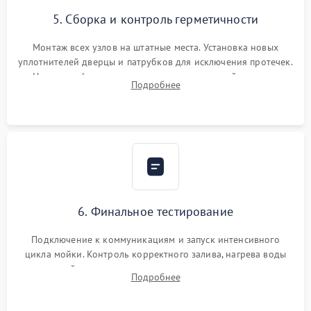
5. Сборка и контроль герметичности
Монтаж всех узлов на штатные места. Установка новых
уплотнителей дверцы и патрубков для исключения протечек.
Надежная фиксация хомутов гидравлической системы,
Подробнее
сборка корпуса и установка датчика поплавка.
6. Финальное тестирование
Подключение к коммуникациям и запуск интенсивного
цикла мойки. Контроль корректного залива, нагрева воды
до нужной температуры, отсутствия посторонних шумов,
Подробнее
штатного слива и абсолютной сухости в поддоне.