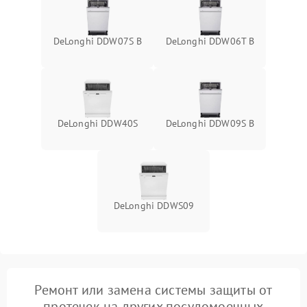
DeLonghi DDW07S B
DeLonghi DDW06T B
DeLonghi DDW40S
DeLonghi DDW09S B
DeLonghi DDWS09
Ремонт или замена системы защиты от
протечек на других посудомоечных