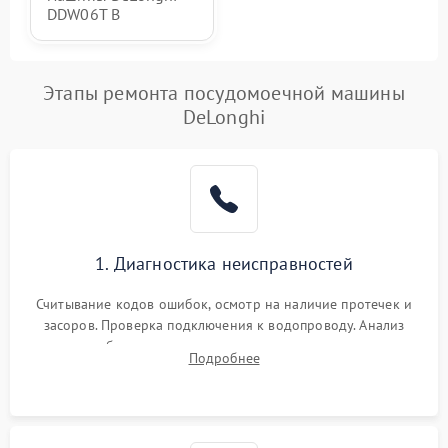
DDW06T B
Этапы ремонта посудомоечной машины
DeLonghi
1. Диагностика неисправностей
Считывание кодов ошибок, осмотр на наличие протечек и
засоров. Проверка подключения к водопроводу. Анализ
жалоб на отсутствие слива, нагрева, вращения
Подробнее
разбрызгивателей или срабатывание системы защиты
аквастоп.