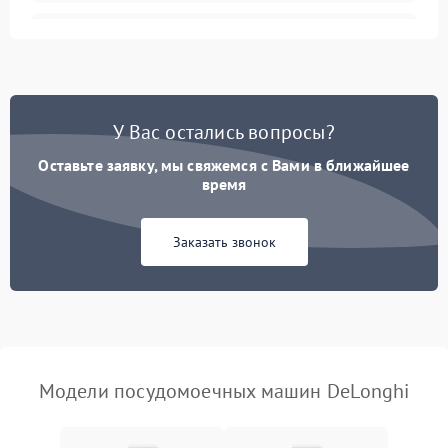
Не запускается цикл
1800 ₽
Подробнее →
стирки
Проблемы с набором
1800 ₽
Подробнее →
воды
У Вас остались вопросы?
Оставьте заявку, мы свяжемся с Вами в ближайшее
Не работает сушилка
2100 ₽
Подробнее →
время
Сбои в работе таймера
1700 ₽
Подробнее →
Заказать звонок
Проблемы с
2100 ₽
Подробнее →
циркуляционным насосом
Модели посудомоечных машин DeLonghi