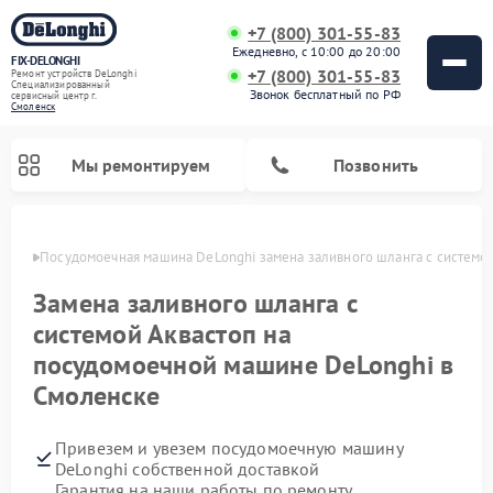
+7 (800) 301-55-83
Ежедневно, с 10:00 до 20:00
FIX-DELONGHI
+7 (800) 301-55-83
Ремонт устройств DeLonghi
Специализированный
Звонок бесплатный по РФ
cервисный центр г.
Смоленск
Мы ремонтируем
Позвонить
енске
Посудомоечная машина DeLonghi замена заливного шланга с системой
Замена заливного шланга с
системой Аквастоп на
посудомоечной машине DeLonghi в
Смоленске
Привезем и увезем посудомоечную машину
Ремонт гладильных систем DeLonghi
Ремонт микроволновых печей DeLonghi
Ремонт холодильников DeLonghi
Ремонт духовых шкафов DeLonghi
Ремонт варочных панелей DeLonghi
Ремонт кондиционеров DeLonghi
Ремонт стиральных машин DeLonghi
DeLonghi собственной доставкой
Гарантия на наши работы по ремонту