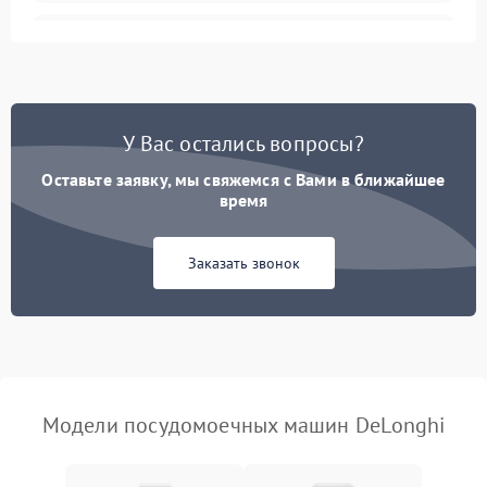
Не запускается цикл
1800 ₽
Подробнее →
стирки
Проблемы с набором
1800 ₽
Подробнее →
воды
У Вас остались вопросы?
Оставьте заявку, мы свяжемся с Вами в ближайшее
Не работает сушилка
2100 ₽
Подробнее →
время
Сбои в работе таймера
1700 ₽
Подробнее →
Заказать звонок
Проблемы с
2100 ₽
Подробнее →
циркуляционным насосом
Модели посудомоечных машин DeLonghi