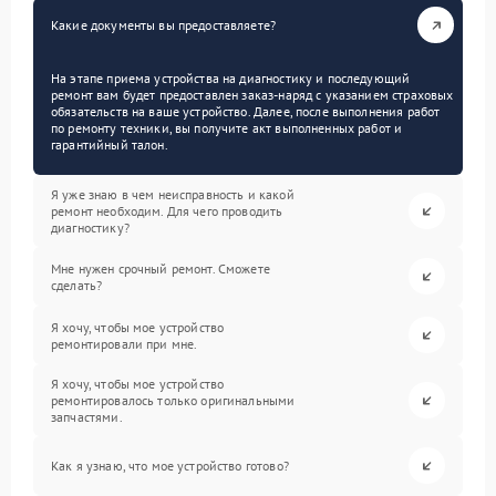
Какие документы вы предоставляете?
На этапе приема устройства на диагностику и последующий
ремонт вам будет предоставлен заказ-наряд с указанием страховых
обязательств на ваше устройство. Далее, после выполнения работ
по ремонту техники, вы получите акт выполненных работ и
гарантийный талон.
Я уже знаю в чем неисправность и какой
ремонт необходим. Для чего проводить
диагностику?
Мне нужен срочный ремонт. Сможете
сделать?
Я хочу, чтобы мое устройство
ремонтировали при мне.
Я хочу, чтобы мое устройство
ремонтировалось только оригинальными
запчастями.
Как я узнаю, что мое устройство готово?