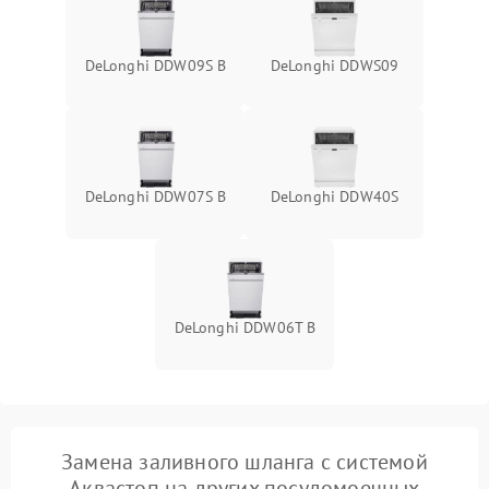
DeLonghi DDW09S B
DeLonghi DDWS09
DeLonghi DDW07S B
DeLonghi DDW40S
DeLonghi DDW06T B
Замена заливного шланга с системой
Аквастоп на других посудомоечных