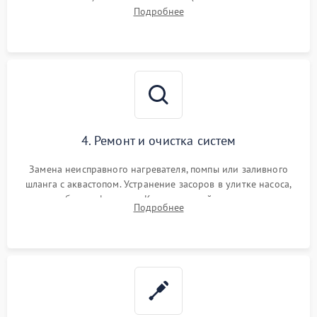
прессостата (датчика уровня воды), датчика мутности,
Подробнее
концевика дверцы и электронного модуля управления.
4. Ремонт и очистка систем
Замена неисправного нагревателя, помпы или заливного
шланга с аквастопом. Устранение засоров в улитке насоса,
патрубках и фильтрах. Компонентный ремонт платы
Подробнее
управления, восстановление поврежденной проводки.