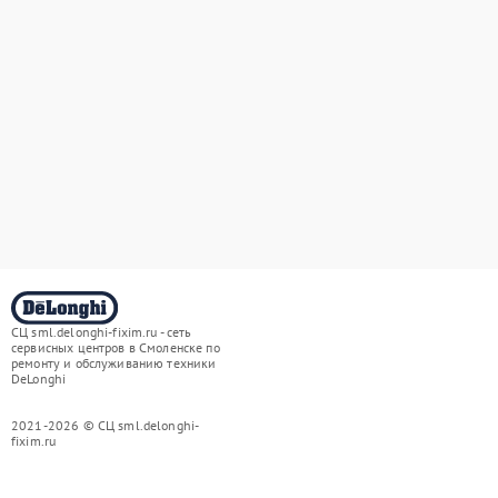
СЦ sml.delonghi-fixim.ru - сеть
сервисных центров в Смоленске по
ремонту и обслуживанию техники
DeLonghi
2021-2026 © СЦ sml.delonghi-
fixim.ru