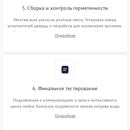
5. Сборка и контроль герметичности
Монтаж всех узлов на штатные места. Установка новых
уплотнителей дверцы и патрубков для исключения протечек.
Надежная фиксация хомутов гидравлической системы,
Подробнее
сборка корпуса и установка датчика поплавка.
6. Финальное тестирование
Подключение к коммуникациям и запуск интенсивного
цикла мойки. Контроль корректного залива, нагрева воды
до нужной температуры, отсутствия посторонних шумов,
Подробнее
штатного слива и абсолютной сухости в поддоне.