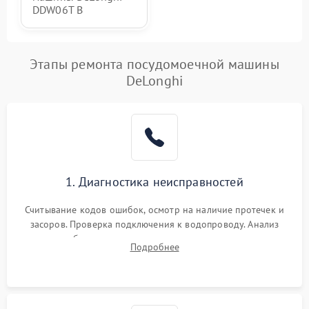
DDW06T B
Этапы ремонта посудомоечной машины
DeLonghi
1. Диагностика неисправностей
Считывание кодов ошибок, осмотр на наличие протечек и
засоров. Проверка подключения к водопроводу. Анализ
жалоб на отсутствие слива, нагрева, вращения
Подробнее
разбрызгивателей или срабатывание системы защиты
аквастоп.