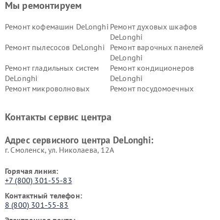
Мы ремонтируем
Ремонт кофемашин DeLonghi
Ремонт духовых шкафов
DeLonghi
Ремонт пылесосов DeLonghi
Ремонт варочных панелей
DeLonghi
Ремонт гладильных систем
Ремонт кондиционеров
DeLonghi
DeLonghi
Ремонт микроволновых
Ремонт посудомоечных
печей DeLonghi
машин DeLonghi
Ремонт стиральных машин
Ремонт холодильников
Контакты сервис центра
DeLonghi
DeLonghi
Адрес сервисного центра DeLonghi:
г. Смоленск, ул. Николаева, 12А
Горячая линия:
+7 (800) 301-55-83
Контактный телефон:
8 (800) 301-55-83