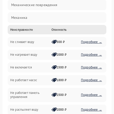
Механические повреждения
Механика
Неисправности
Стоимость
Управление
Не сливает воду
500 ₽
Подробнее →
Электропитание
Не нагревает воду
2000 ₽
Подробнее →
Датчики
Не включается
2500 ₽
Подробнее →
Нагрев
Не работает насос
1800 ₽
Подробнее →
Вода
Не работает панель
Гигиена
2500 ₽
Подробнее →
управления
Программное обеспечение
Не распыляет воду
2000 ₽
Подробнее →