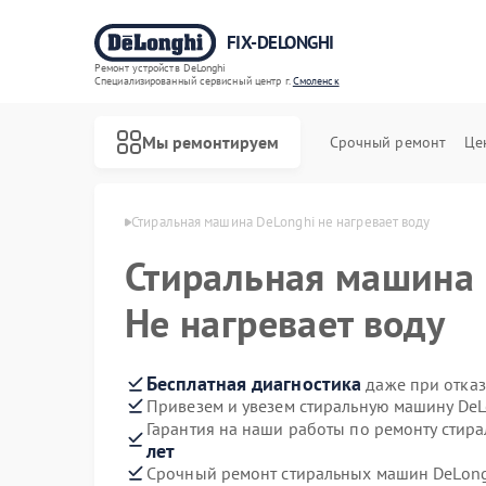
FIX-DELONGHI
Ремонт устройств DeLonghi
Специализированный cервисный центр г.
Смоленск
Мы ремонтируем
Срочный ремонт
Це
Longhi в Смоленске
Стиральная машина DeLonghi не нагревает воду
Стиральная машина
Не нагревает воду
Бесплатная диагностика
даже при отказ
Привезем и увезем стиральную машину DeL
Гарантия на наши работы по ремонту стир
лет
Срочный ремонт стиральных машин DeLongh
Ремонт духовых шкафов DeLonghi
Ремонт варочных панелей DeLonghi
Ремонт гладильных систем DeLonghi
Ремонт кондиционеров DeLonghi
Ремонт микроволновых печей DeLonghi
Ремонт посудомоечных машин DeLonghi
Ремонт холодильников DeLonghi