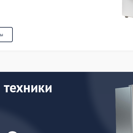
ны
 техники