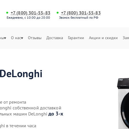
+7 (800) 301-55-83
+7 (800) 301-55-83
Ежедневно, с 10:00 до 20:00
Звонок бесплатный по РФ
ны
О нас
Отзывы
Доставка
Гарантии
Акции и скидки
Зая
DeLonghi
е от ремонта
onghi собственной доставкой
до 3-х
альных машин DeLonghi
i в течении часа