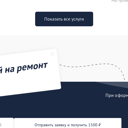
Мы прове
Показать все услуги
й на ремонт
При оформл
Отправить заявку и получить 1500 ₽