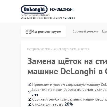
FIX-DELONGHI
Ремонт устройств DeLonghi
Специализированный cервисный центр г.
Смоленск
Мы ремонтируем
Срочный ремонт
Це
Longhi в Смоленске
Стиральная машина DeLonghi замена щёток
Замена щёток на ст
машине DeLonghi в 
Привезем и увезем стиральную машину DeL
Гарантия на наши работы по ремонту стир
лет
Срочный ремонт стиральных машин DeLongh
20%
Скидка для вас до
Ремонт духовых шкафов DeLonghi
Ремонт варочных панелей DeLonghi
Ремонт гладильных систем DeLonghi
Ремонт кондиционеров DeLonghi
Ремонт микроволновых печей DeLonghi
Ремонт посудомоечных машин DeLonghi
Ремонт холодильников DeLonghi